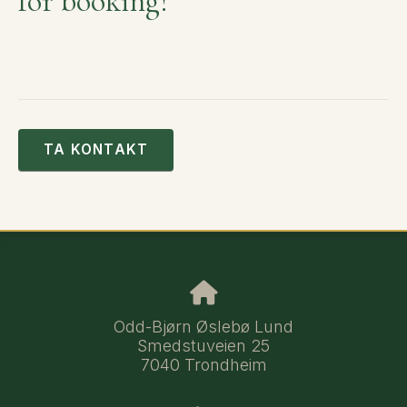
for booking?
TA KONTAKT
Odd-Bjørn Øslebø Lund
Smedstuveien 25
7040 Trondheim